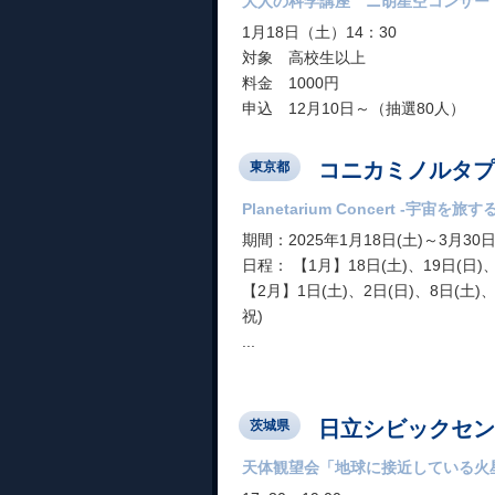
大人の科学講座 ニ胡星空コンサー
1月18日（土）14：30
対象 高校生以上
料金 1000円
申込 12月10日～（抽選80人）
コニカミノルタプラ
東京都
Planetarium Concert -宇宙を
期間：2025年1月18日(土)～3月30日
日程： 【1月】18日(土)、19日(日)、
【2月】1日(土)、2日(日)、8日(土)、
祝)
...
日立シビックセン
茨城県
天体観望会「地球に接近している火