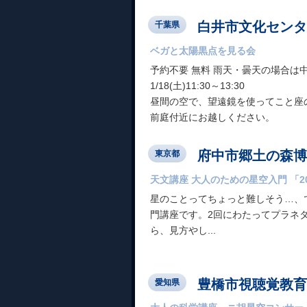
白井市文化センタ
千葉県
ベガと太陽黒点を見る会
予約不要 無料 雨天・曇天の場合は
1/18(土)11:30～13:30
昼間の空で、望遠鏡を使ってこと座
前庭付近にお越しください。
府中市郷土の森博
東京都
天文講座 大人のための星空入門 「2
星のことってちょっと難しそう…、
門講座です。2回にわたってプラネ
ら、見方やし...
豊橋市視聴覚教育
愛知県