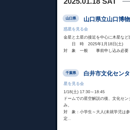
2025.01.18 SAT
山口県立山口博物
山口県
惑星を見る会
金星と土星の接近を中心に木星など
日 時 2025年1月18日(土)
対 象 一般 事前申し込み必要（締
白井市文化センタ
千葉県
星を見る会
1/18(土) 17:30～18:45
ドームでの星空解説の後、文化セン
み。
対 象：小学生～大人(未就学児は参
定...