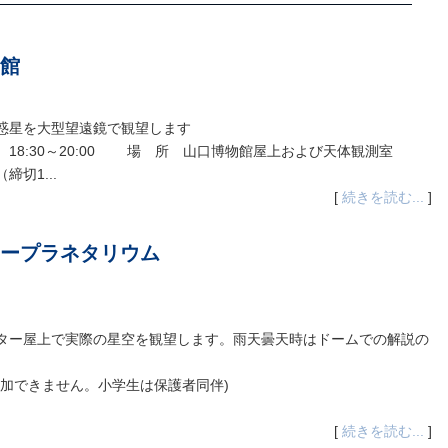
館
惑星を大型望遠鏡で観望します
 18:30～20:00 場 所 山口博物館屋上および天体観測室
切1...
[
続きを読む...
]
ープラネタリウム
ター屋上で実際の星空を観望します。雨天曇天時はドームでの解説の
加できません。小学生は保護者同伴)
[
続きを読む...
]