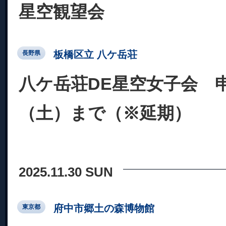
星空観望会
板橋区立 八ケ岳荘
長野県
八ケ岳荘DE星空女子会 申
（土）まで（※延期）
2025.11.30 SUN
府中市郷土の森博物館
東京都