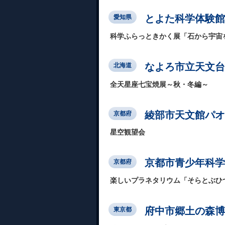
とよた科学体験館
愛知県
科学ふらっときかく展「石から宇宙
なよろ市立天文台
北海道
全天星座七宝焼展～秋・冬編～
綾部市天文館パオ
京都府
星空観望会
京都市青少年科学
京都府
楽しいプラネタリウム「そらとぶひ
府中市郷土の森博
東京都