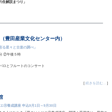
の生解説まつり」
（豊田産業文化センター内）
彩る星々と古楽の調べ」
0分 ②午後５時
ンバロとフルートのコンサート
[
続きを読む...
]
館
ソムリエⓇ養成講座 申込9月1日～9月30日