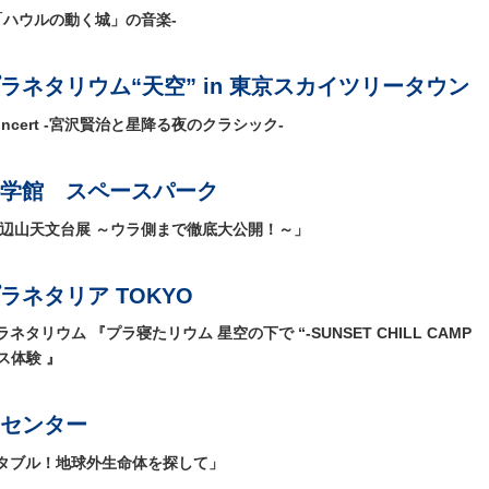
星と映画「ハウルの動く城」の音楽-
ラネタリウム“天空” in 東京スカイツリータウン
Concert -宮沢賢治と星降る夜のクラシック-
学館 スペースパーク
野辺山天文台展 ～ウラ側まで徹底大公開！～」
ネタリア TOKYO
リウム 『プラ寝たリウム 星空の下で “-SUNSET CHILL CAMP
ス体験 』
センター
タブル！地球外生命体を探して」