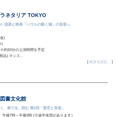
ネタリア TOKYO
ncert -流星と映画「ハウルの動く城」の音楽-』
金)
水)
) ※約50分の上演時間を予定
込) ※シス...
[
続きを読む...
]
図書文化館
描く、奏でる、読む 第2回「星空と音楽」
日）午後7時～午後9時 (※途中休憩があります）