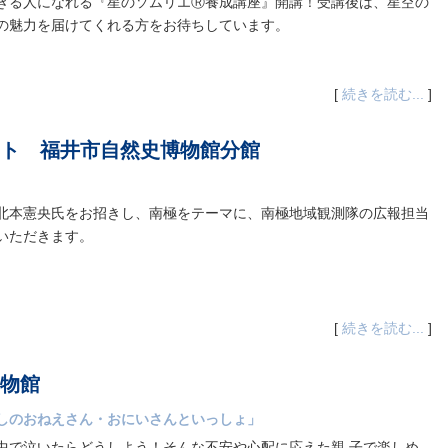
きる人になれる『星のソムリエⓇ養成講座』開講！受講後は、星空の
の魅力を届けてくれる方をお待ちしています。
[
続きを読む...
]
ト 福井市自然史博物館分館
北本憲央氏をお招きし、南極をテーマに、南極地域観測隊の広報担当
いただきます。
[
続きを読む...
]
物館
しのおねえさん・おにいさんといっしょ」
中で泣いたらどうしよう！そんな不安や心配に応えた親 子で楽しめ