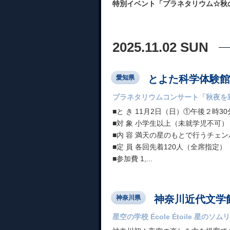
特別イベント「プラネタリウム☆秋
2025.11.02 SUN
とよた科学体験館
愛知県
プラネタリウムコンサート「秋夜を
■と き 11月2日（日）①午後２時3
■対 象 小学生以上（未就学児不可）
■内 容 満天の星のもとで行うチェ
■定 員 各回先着120人（全席指定）
■参加費 1,...
神奈川近代文学
神奈川県
星空の学校 École Étoile 星の