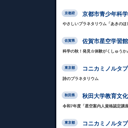
京都市青少年科学
京都府
やさしいプラネタリウム「あきのほ
佐賀市星空学習館
佐賀県
科学の秋！発見☆体験がくしゅうか
コニカミノルタプ
東京都
詩のプラネタリウム
秋田大学教育文化
秋田県
令和7年度「星空案内人資格認定講
コニカミノルタプラ
東京都