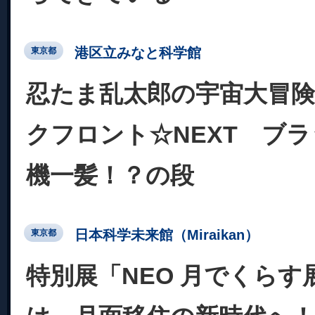
港区立みなと科学館
東京都
忍たま乱太郎の宇宙大冒険 w
クフロント☆NEXT ブ
機一髪！？の段
日本科学未来館（Miraikan）
東京都
特別展「NEO 月でくらす