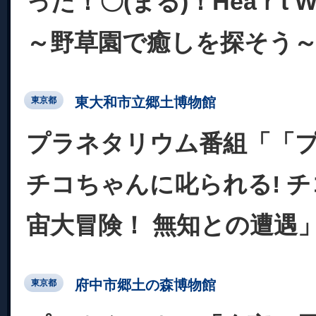
った！〇(まる)！Heaｒt Wa
～野草園で癒しを探そう
東大和市立郷土博物館
東京都
プラネタリウム番組「「
チコちゃんに叱られる! 
宙大冒険！ 無知との遭遇
府中市郷土の森博物館
東京都