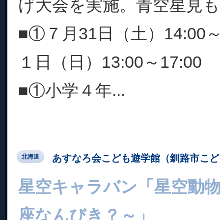
げ大会を実施。青空星見も
■①７月31日（土）14:00～
１日（日）13:00～17:00
■①小学４年...
あすなろ会こども遊学館（釧路市こど
北海道
星空キャラバン「星空動
座なんびき？～」